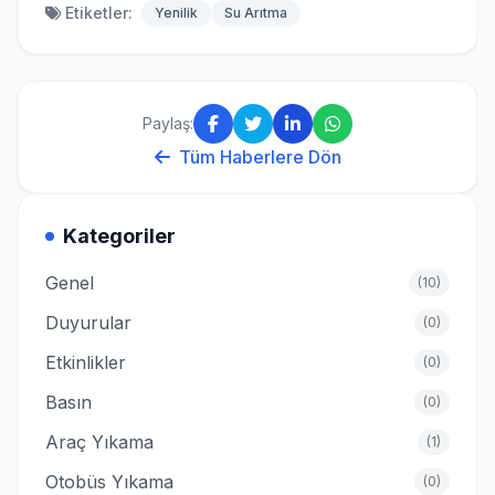
Etiketler:
Yenilik
Su Arıtma
Paylaş:
Tüm Haberlere Dön
Kategoriler
Genel
(
10
)
Duyurular
(
0
)
Etkinlikler
(
0
)
Basın
(
0
)
Araç Yıkama
(
1
)
Otobüs Yıkama
(
0
)