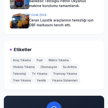
Balıkesir Tellioğlu Petrol Okyanus
makine kurulumu tamamlandı.
1 Ocak 2024
Ceran Lojistik araçlarının temizliği için
DBF markasını tercih etti.
Etiketler
Araç Yıkama
Fuar
Metro Yıkama
Otobüs Yıkama
Otomasyon
Su Arıtma
Teknoloji
Tır Yıkama
Tramvay Yıkama
Tren Yıkama
Yenilik
Yıkama Sistemleri