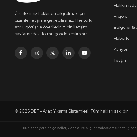
Hakkımızda
Ürünlerimiz hakkında bilgi almak için
Projeler
bizimle iletişime geçebilirsiniz. Her türlü
soru, görüş ve önerileriniz için iletişim
Belgeler & S
sayfamızdaki formu gönderebilirsiniz.
Haberler
Kariyer
İletişim
© 2026 DBF - Araç Yıkama Sistemleri. Tüm hakları saklıdır.
Bu alanda yer alan görseller, videolar ve bilgiler sadece örnek niteliğinde 