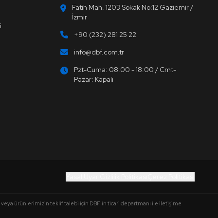
Fatih Mah. 1203 Sokak No:12 Gaziemir /
İzmir
i
+90 (232) 281 25 22
info@dbf.com.tr
Pzt-Cuma: 08:00 - 18:00 / Cmt-
Pazar: Kapalı
Yasal Uyarı
Gizlilik Politikası
Çerez Politikası
 veya ürünlerimizin teklif talebi için DBF'in ticari departmanı ile iletişime