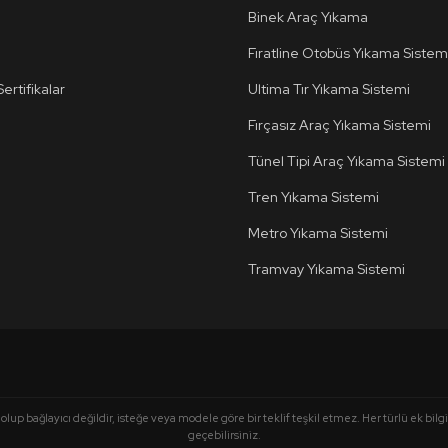
Binek Araç Yıkama
Fıratline Otobüs Yıkama Sistem
ertifikalar
Ultima Tır Yıkama Sistemi
Fırçasız Araç Yıkama Sistemi
Tünel Tipi Araç Yıkama Sistemi
Tren Yıkama Sistemi
Metro Yıkama Sistemi
Tramvay Yıkama Sistemi
olup bağlayıcı değildir, isteğe veya modele göre bir teklif teşkil etmez. Her türlü ek bilgi
geçebilirsiniz.