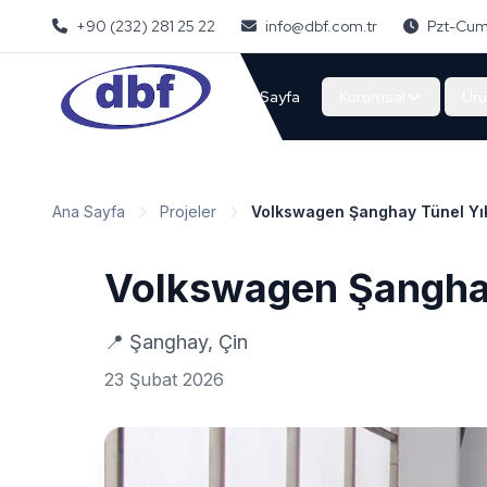
+90 (232) 281 25 22
info@dbf.com.tr
Pzt-Cum
Ana Sayfa
Kurumsal
Ürü
Ana Sayfa
Projeler
Volkswagen Şanghay Tünel Y
Volkswagen Şangha
📍
Şanghay, Çin
23 Şubat 2026